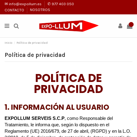
✉ info@expollum.es
✆ 977 403 050
CONTACTO
NOSOTROS
0
Inicio
Política de privacidad
Política de privacidad
POLÍTICA DE
PRIVACIDAD
1. INFORMACIÓN AL USUARIO
EXPOLLUM SERVEIS S.C.P
, como Responsable del
Tratamiento, le informa que, según lo dispuesto en el
Reglamento (UE) 2016/679, de 27 de abril, (RGPD) y en la L.O.